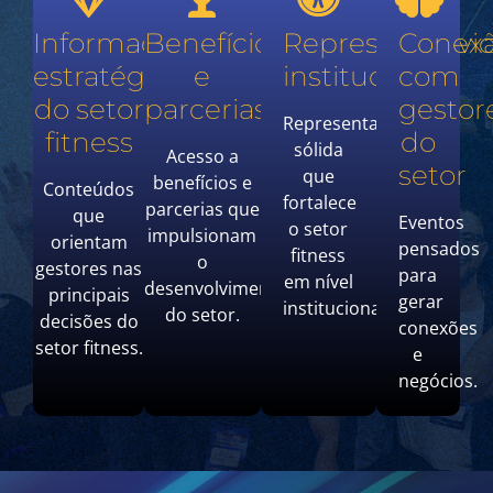
Informação
Benefícios
Representativi
Conex
estratégica
e
institucional
com
do setor
parcerias
gestor
Representação
fitness
do
sólida
Acesso a
setor
que
benefícios e
Conteúdos
fortalece
parcerias que
que
Eventos
o setor
impulsionam
orientam
pensados
fitness
o
gestores nas
para
em nível
desenvolvimento
principais
gerar
institucional.
do setor.
decisões do
conexões
setor fitness.
e
negócios.