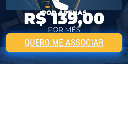
R$ 139,00
POR APENAS
POR MÊS
QUERO ME ASSOCIAR