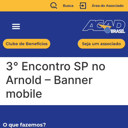
Busca
Área do Associado
Clube de Benefícios
Seja um associado
3° Encontro SP no
Arnold – Banner
mobile
O que fazemos?