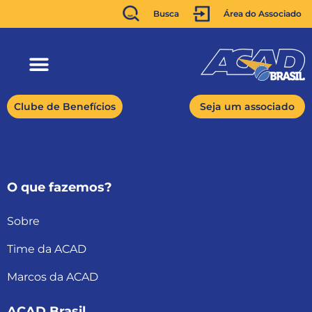
Busca
Área do Associado
Clube de Benefícios
Seja um associado
O que fazemos?
Sobre
Time da ACAD
Marcos da ACAD
ACAD Brasil