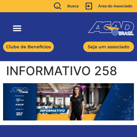
Busca
Área do Associado
Clube de Benefícios
Seja um associado
INFORMATIVO 258