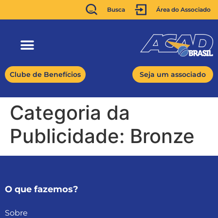
Busca
Área do Associado
Clube de Benefícios
Seja um associado
Categoria da
Publicidade:
Bronze
O que fazemos?
Sobre