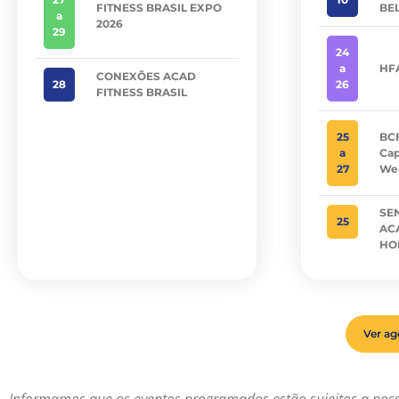
FITNESS BRASIL EXPO
BEL
a
2026
29
24
a
HF
CONEXÕES ACAD
28
26
FITNESS BRASIL
25
BCF
a
Cap
27
Wel
SE
25
AC
HO
Ver a
Informamos que os eventos programados estão sujeitos a pos