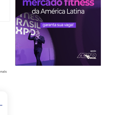
onais
6