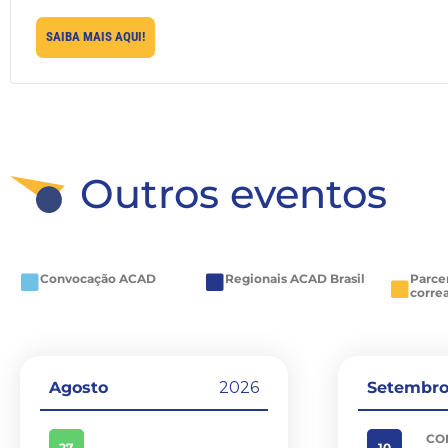
SAIBA MAIS AQUI!
Outros eventos
Convocação ACAD
Regionais ACAD Brasil
Parce
corre
Agosto
2026
Setembr
CO
27
10