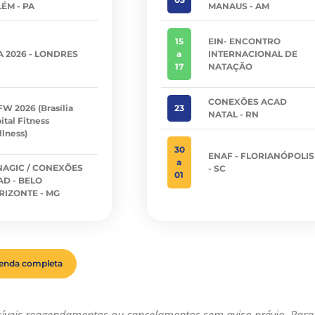
ÉM - PA
MANAUS - AM
15
EIN- ENCONTRO
A 2026 - LONDRES
a
INTERNACIONAL DE
17
NATAÇÃO
CONEXÕES ACAD
W 2026 (Brasília
23
NATAL - RN
ital Fitness
lness)
30
ENAF - FLORIANÓPOLIS
a
NAGIC / CONEXÕES
- SC
01
AD - BELO
RIZONTE - MG
genda completa
síveis reagendamentos ou cancelamentos sem aviso prévio. Para