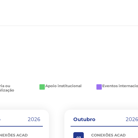
ria ou
Apoio institucional
Eventos internaci
alização
o
2026
Outubro
202
NEXÕES ACAD
CONEXÕES ACAD
03