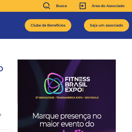
Busca
Área do Associado
Clube de Benefícios
Seja um associado
o
a