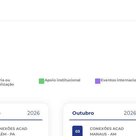
ria ou
Apoio institucional
Eventos internaci
alização
o
2026
Outubro
202
NEXÕES ACAD
CONEXÕES ACAD
03
ÉM - PA
MANAUS - AM