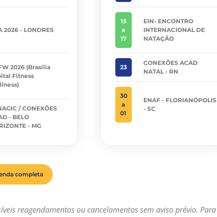
15
EIN- ENCONTRO
A 2026 - LONDRES
a
INTERNACIONAL DE
17
NATAÇÃO
CONEXÕES ACAD
W 2026 (Brasília
23
NATAL - RN
ital Fitness
lness)
30
ENAF - FLORIANÓPOLIS
a
NAGIC / CONEXÕES
- SC
01
AD - BELO
RIZONTE - MG
genda completa
síveis reagendamentos ou cancelamentos sem aviso prévio. Para