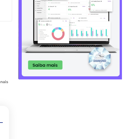
onais
6