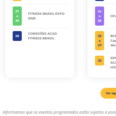
27
24
FITNESS BRASIL EXPO
a
a
HF
2026
29
26
CONEXÕES ACAD
28
25
BCF
FITNESS BRASIL
a
Cap
27
Wel
SE
25
AC
HO
Ver a
Informamos que os eventos programados estão sujeitos a pos