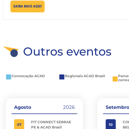
SAIBA MAIS AQUI!
Outros eventos
Convocação ACAD
Regionais ACAD Brasil
Parce
corre
Agosto
2026
Setembr
FIT CONNECT SEBRAE
CO
07
10
PE & ACAD Brasil
BEL