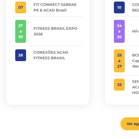
FIT CONNECT SEBRAE
CO
07
10
PE & ACAD Brasil
BEL
27
24
FITNESS BRASIL EXPO
a
a
HF
2026
29
26
CONEXÕES ACAD
28
25
BCF
FITNESS BRASIL
a
Cap
27
Wel
SE
25
AC
HO
Ver a