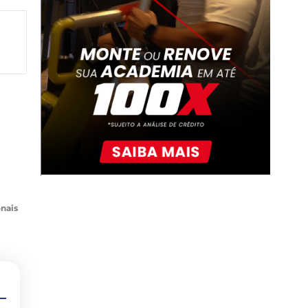
onais
6