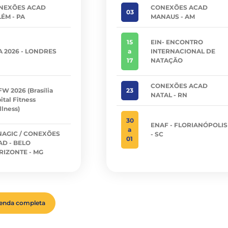
NEXÕES ACAD
CONEXÕES ACAD
03
ÉM - PA
MANAUS - AM
15
EIN- ENCONTRO
A 2026 - LONDRES
a
INTERNACIONAL DE
17
NATAÇÃO
CONEXÕES ACAD
W 2026 (Brasília
23
NATAL - RN
ital Fitness
lness)
30
ENAF - FLORIANÓPOLIS
a
NAGIC / CONEXÕES
- SC
01
AD - BELO
RIZONTE - MG
genda completa