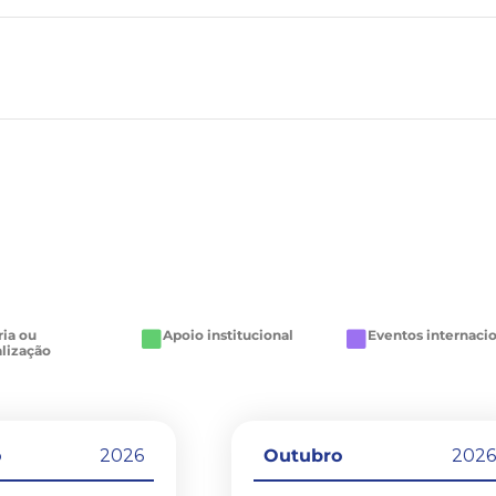
ria ou
Apoio institucional
Eventos internaci
alização
o
2026
Outubro
202