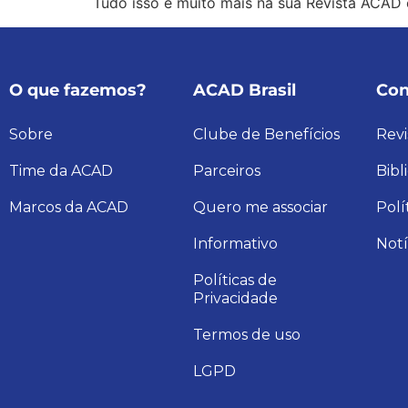
Tudo isso e muito mais na sua Revista ACAD 
O que fazemos?
ACAD Brasil
Con
Sobre
Clube de Benefícios
Revi
Time da ACAD
Parceiros
Bibl
Marcos da ACAD
Quero me associar
Polí
Informativo
Notí
Políticas de
Privacidade
Termos de uso
LGPD