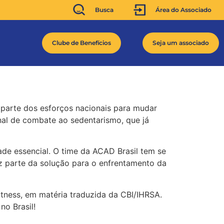
Busca
Área do Associado
Clube de Benefícios
Seja um associado
r parte dos esforços nacionais para mudar
nal de combate ao sedentarismo, que já
de essencial. O time da ACAD Brasil tem se
z parte da solução para o enfrentamento da
itness, em matéria traduzida da CBI/IHRSA.
no Brasil!