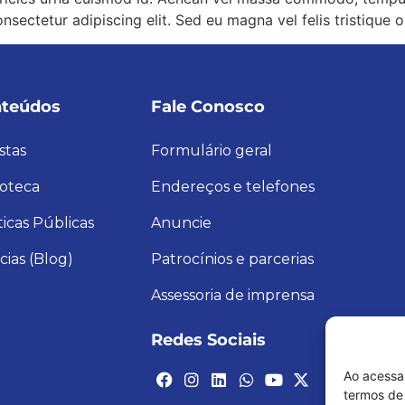
onsectetur adipiscing elit. Sed eu magna vel felis tristique o
teúdos
Fale Conosco
stas
Formulário geral
ioteca
Endereços e telefones
ticas Públicas
Anuncie
cias (Blog)
Patrocínios e parcerias
Assessoria de imprensa
Redes Sociais
Ao acessa
termos de 