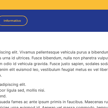
Informativo
iscing elit. Vivamus pellentesque vehicula purus a bibendu
 urna id ultrices. Fusce bibendum, nulla non pharetra vulput
m odio id vehicula gravida. Fusce justo sapien, sodales soda
im elit euismod leo, vestibulum feugiat metus ex vel liber
o.
dipiscing elit.
r ligula sed, mollis nisi.
end.
suada fames ac ante ipsum primis in faucibus. Maecenas rut
ultricies urna euismod id. Aenean vel massa commodo, tempu