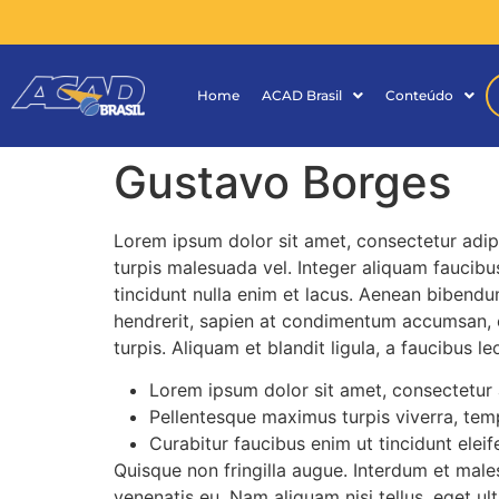
Home
ACAD Brasil
Conteúdo
Gustavo Borges
Lorem ipsum dolor sit amet, consectetur adip
turpis malesuada vel. Integer aliquam faucibus
tincidunt nulla enim et lacus. Aenean bibendu
hendrerit, sapien at condimentum accumsan, en
turpis. Aliquam et blandit ligula, a faucibus le
Lorem ipsum dolor sit amet, consectetur a
Pellentesque maximus turpis viverra, tempo
Curabitur faucibus enim ut tincidunt eleif
Quisque non fringilla augue. Interdum et male
venenatis eu. Nam aliquam nisi tellus, eget 