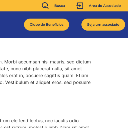
Busca
Área do Associado
Clube de Benefícios
Seja um associado
m. Morbi accumsan nisl mauris, sed dictum
ate, nunc nibh placerat nulla, sit amet
les erat in, posuere sagittis quam. Etiam
o. Vestibulum et aliquet eros, sed posuere
rum eleifend lectus, nec iaculis odio
s est rutrum, molestie nibh. Nam sit amet