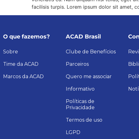
facilisis turpis. Lorem ipsum dolor sit amet, c
O que fazemos?
ACAD Brasil
Con
Sobre
Clube de Benefícios
Revi
Time da ACAD
Parceiros
Bibl
Marcos da ACAD
Quero me associar
Polí
Informativo
Notí
Políticas de
Privacidade
Termos de uso
LGPD