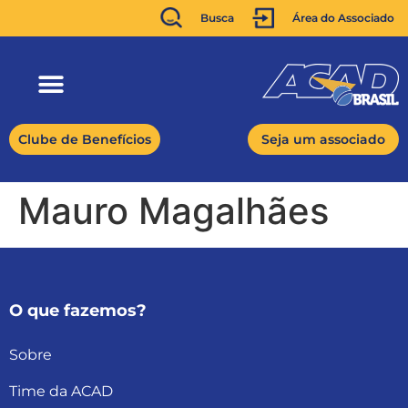
Busca
Área do Associado
Clube de Benefícios
Seja um associado
Mauro Magalhães
O que fazemos?
Sobre
Time da ACAD