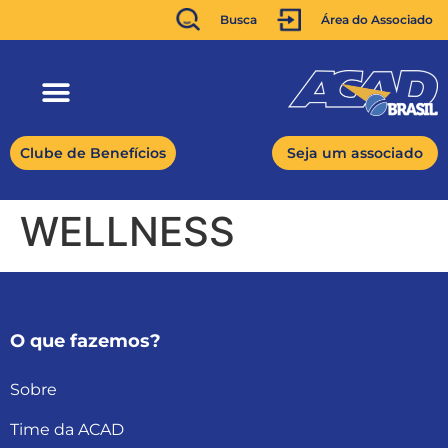
Busca
Área do Associado
Clube de Benefícios
Seja um associado
WELLNESS
O que fazemos?
Sobre
Time da ACAD