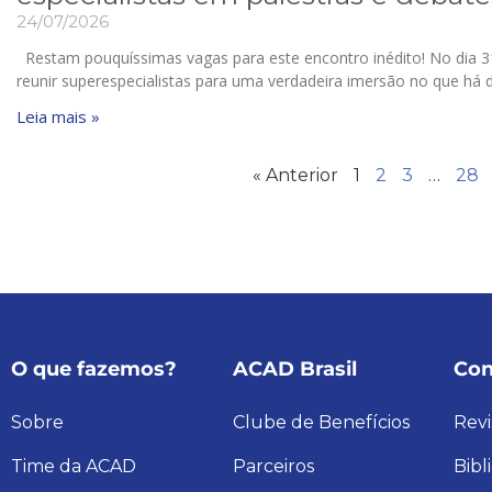
24/07/2026
Restam pouquíssimas vagas para este encontro inédito! No dia 31 
reunir superespecialistas para uma verdadeira imersão no que há 
Leia mais »
« Anterior
1
2
3
…
28
O que fazemos?
ACAD Brasil
Con
Sobre
Clube de Benefícios
Revi
Time da ACAD
Parceiros
Bibl