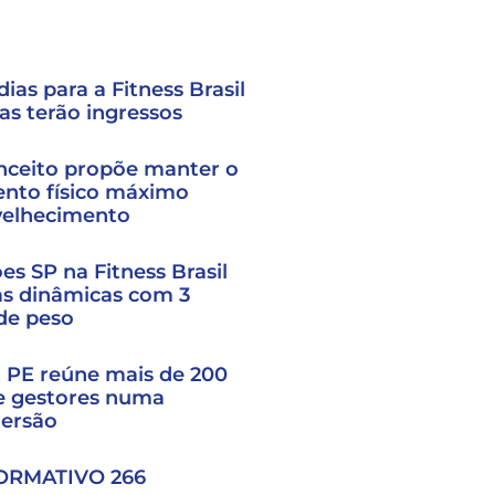
ias para a Fitness Brasil
as terão ingressos
nceito propõe manter o
nto físico máximo
velhecimento
s SP na Fitness Brasil
as dinâmicas com 3
 de peso
t PE reúne mais de 200
e gestores numa
mersão
ORMATIVO 266