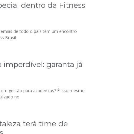
cial dentro da Fitness
ademias de todo o país têm um encontro
s Brasil
imperdível: garanta já
ta em gestão para academias? É isso mesmo!
alizado no
aleza terá time de
s