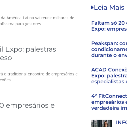
Leia Mais
da América Latina vai reunir milhares de
Faltam só 20 d
alíssima para gestores
Expo: empres
Peakspan: co
 Expo: palestras
condicioname
durante o en
peso
ACAD Conexõe
ará o tradicional encontro de empresários e
Expo: palestr
nexões
especialistas
4º FitConnec
empresários 
0 empresários e
verdadeira i
INF