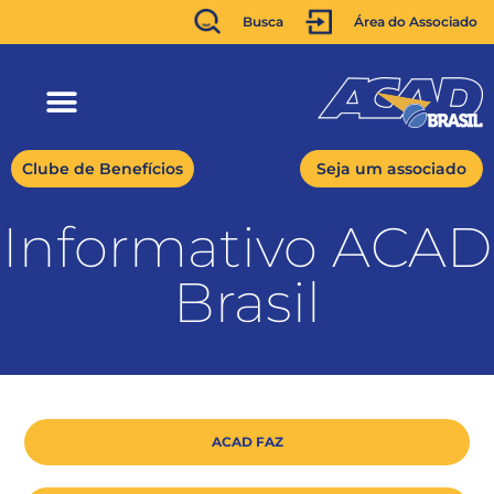
Busca
Área do Associado
Clube de Benefícios
Seja um associado
Informativo ACAD
Brasil
ACAD FAZ