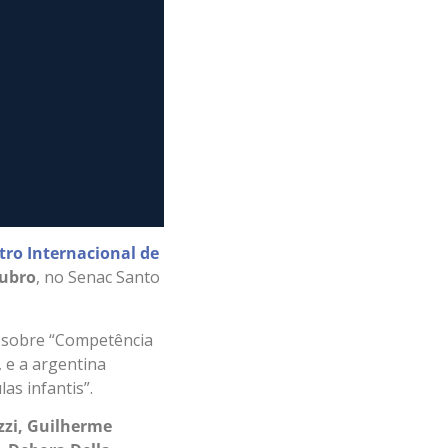
tro Internacional de
tubro
, no Senac Santo
á sobre “Competência
 e a argentina
as infantis”.
zzi, Guilherme