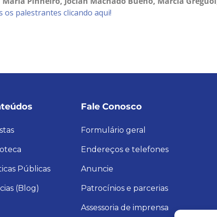
a Maria Pinheiro, Jocian Machado Bueno, Marcia Greguol
s os palestrantes clicando aqui!
teúdos
Fale Conosco
stas
Formulário geral
ioteca
Endereços e telefones
ticas Públicas
Anuncie
cias (Blog)
Patrocínios e parcerias
Assessoria de imprensa