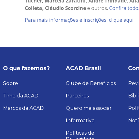
Tucher, Marcela Zaratini, André Trindade, An
Colleta, Cláudio Scorcine
e outros.
Confira todo
Para mais informações e inscrições, clique aqui
O que fazemos?
ACAD Brasil
Con
Sobre
Clube de Benefícios
Revi
Time da ACAD
Parceiros
Bibl
Marcos da ACAD
Quero me associar
Polí
Informativo
Notí
Políticas de