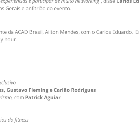
 experiências e participar de muito networking
”, disse
Carlos E
s Gerais e anfitrião do evento.
ente da ACAD Brasil, Ailton Mendes, com o Carlos Eduardo. E
py hour.
xclusivo
s, Gustavo Fleming e Carlão Rodrigues
rismo,
com
Patrick Aguiar
s do fitness