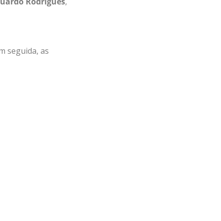
duardo Rodrigues
,
m seguida, as