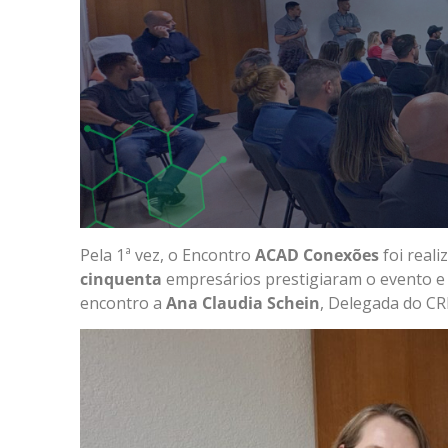
Pela 1ª vez, o Encontro
ACAD Conexões
foi real
cinquenta
empresários prestigiaram o evento e 
encontro a
Ana Claudia Schein
, Delegada do CR