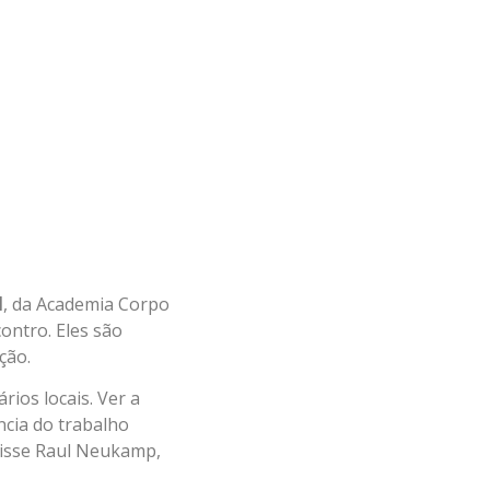
l
, da Academia Corpo
ontro. Eles são
ção.
ios locais. Ver a
ncia do trabalho
 disse Raul Neukamp,