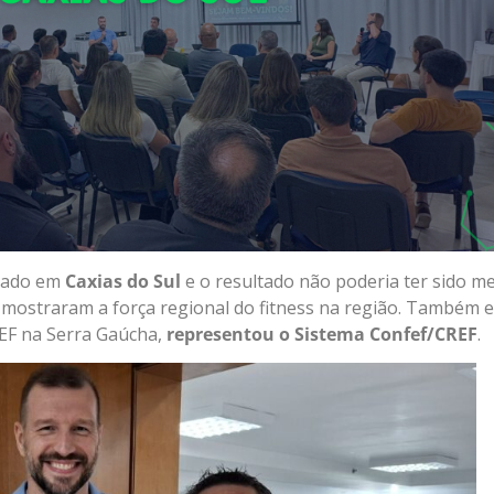
izado em
Caxias do Sul
e o resultado não poderia ter sido me
mostraram a força regional do fitness na região. Também 
EF na Serra Gaúcha,
representou o Sistema Confef/CREF
.