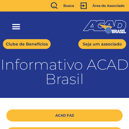
Busca
Área do Associado
Clube de Benefícios
Seja um associado
Informativo ACAD
Brasil
ACAD FAZ