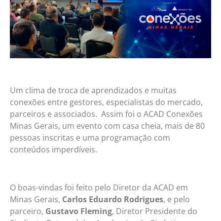
Um clima de troca de aprendizados e muitas
conexões entre gestores, especialistas do mercado,
parceiros e associados. Assim foi o ACAD Conexões
Minas Gerais, um evento com casa cheia, mais de 80
pessoas inscritas e uma programação com
conteúdos imperdíveis.
O boas-vindas foi feito pelo Diretor da ACAD em
Minas Gerais,
Carlos Eduardo Rodrigues
, e pelo
parceiro,
Gustavo Fleming
, Diretor Presidente do