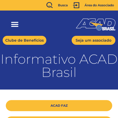
Busca
Área do Associado
Clube de Benefícios
Seja um associado
Informativo ACAD
Brasil
ACAD FAZ