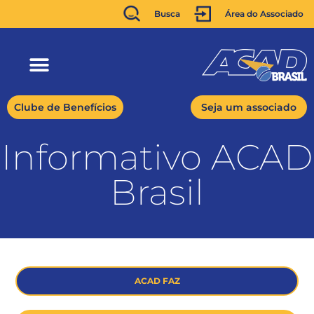
Busca
Área do Associado
Clube de Benefícios
Seja um associado
Informativo ACAD
Brasil
ACAD FAZ