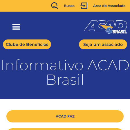
Busca
Área do Associado
Clube de Benefícios
Seja um associado
Informativo ACAD
Brasil
ACAD FAZ