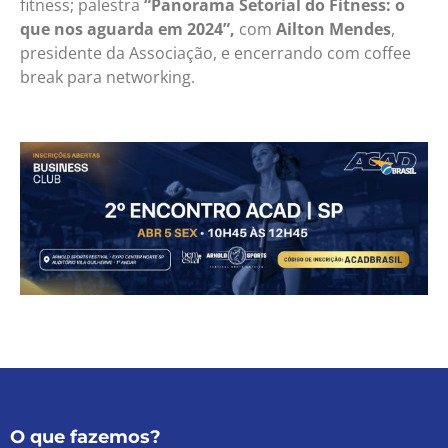
fitness; palestra
“Panorama Setorial do Fitness: o
que nos aguarda em 2024”,
com
Ailton Mendes
,
presidente da Associação, e encerrando com coffee
break para networking.
O que fazemos?