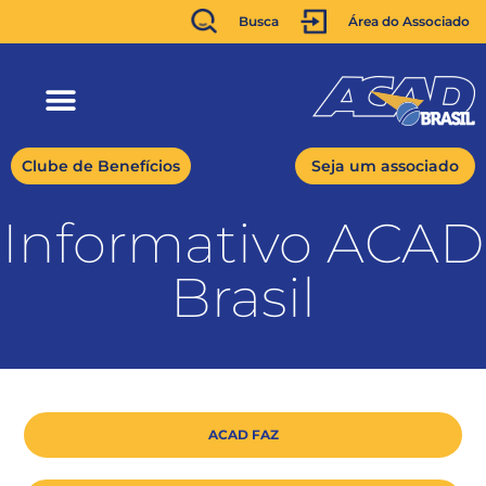
Busca
Área do Associado
Clube de Benefícios
Seja um associado
Informativo ACAD
Brasil
ACAD FAZ