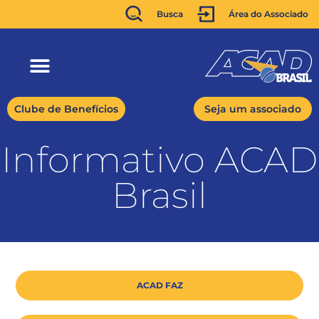
Busca
Área do Associado
Clube de Benefícios
Seja um associado
Informativo ACAD
Brasil
ACAD FAZ