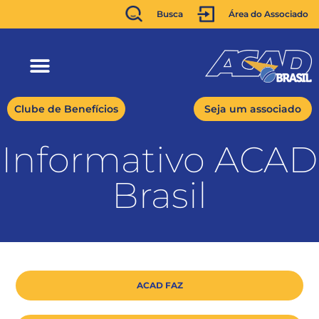
Busca
Área do Associado
Clube de Benefícios
Seja um associado
Informativo ACAD
Brasil
ACAD FAZ