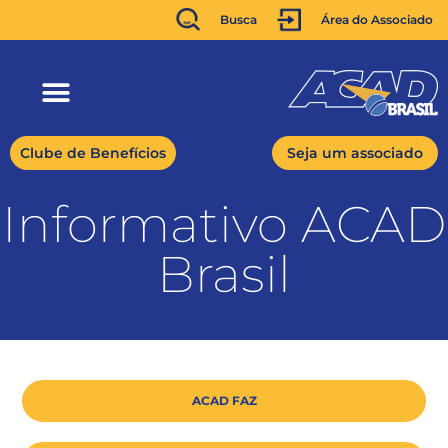
Busca
Área do Associado
Clube de Benefícios
Seja um associado
Informativo ACAD
Brasil
ACAD FAZ