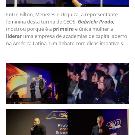
Entre Bilton, Menezes e Urquiza, a representante
feminina desta turma de CEOS,
Gabriela Prado
,
mostrou porque é a
primeira
e única mulher a
liderar
uma empresa de academias de capital aberto
na América Latina. Um debate com dicas imbatíveis.