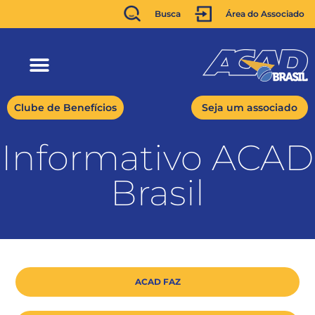
Busca
Área do Associado
Clube de Benefícios
Seja um associado
Informativo ACAD
Brasil
ACAD FAZ