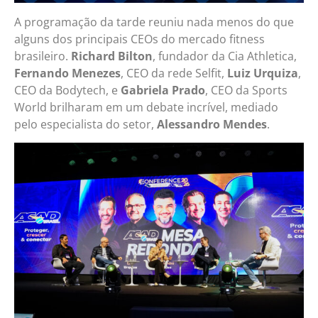
A programação da tarde reuniu nada menos do que
alguns dos principais CEOs do mercado fitness
brasileiro.
Richard Bilton
, fundador da Cia Athletica,
Fernando Menezes
, CEO da rede Selfit,
Luiz Urquiza
,
CEO da Bodytech, e
Gabriela Prado
, CEO da Sports
World brilharam em um debate incrível, mediado
pelo especialista do setor,
Alessandro Mendes
.