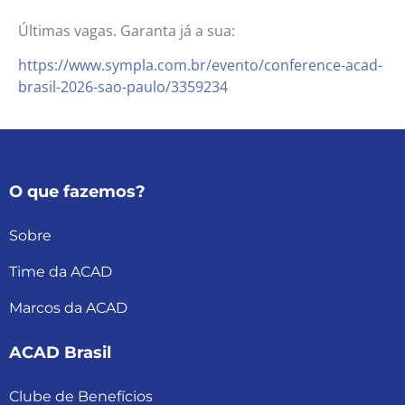
Últimas vagas. Garanta já a sua:
https://www.sympla.com.br/evento/conference-acad-
brasil-2026-sao-paulo/3359234
O que fazemos?
Sobre
Time da ACAD
Marcos da ACAD
ACAD Brasil
Clube de Benefícios