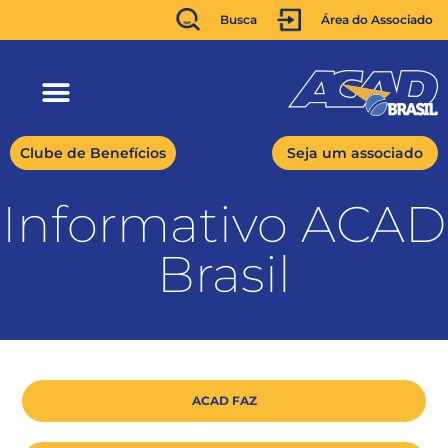
Busca
Área do Associado
Clube de Benefícios
Seja um associado
Informativo ACAD
Brasil
ACAD FAZ