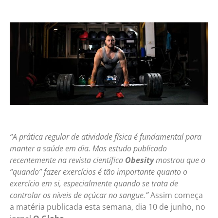
“A prática regular de atividade física é fundamental para
manter a saúde em dia. Mas estudo publicado
recentemente na revista científica
Obesity
mostrou que o
“quando” fazer exercícios é tão importante quanto o
exercício em si, especialmente quando se trata de
controlar os níveis de açúcar no sangue.”
Assim começa
a matéria publicada esta semana, dia 10 de junho, no