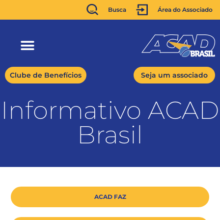
Busca
Área do Associado
Clube de Benefícios
Seja um associado
Informativo ACAD
Brasil
ACAD FAZ