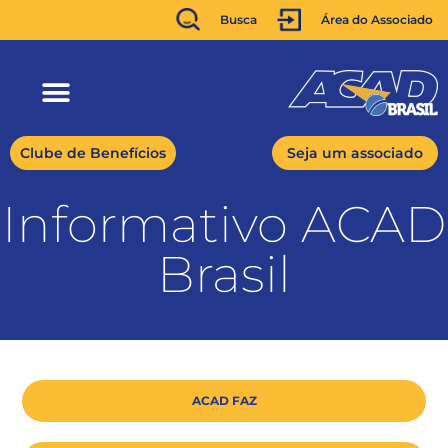
Busca
Área do Associado
Clube de Benefícios
Seja um associado
Informativo ACAD
Brasil
ACAD FAZ