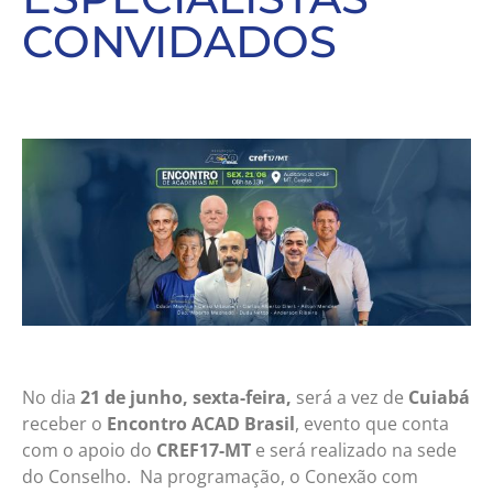
CONVIDADOS
No dia
21 de junho, sexta-feira,
será a vez de
Cuiabá
receber o
Encontro ACAD Brasil
, evento que conta
com o apoio do
CREF17-MT
e será realizado na sede
do Conselho. Na programação, o Conexão com