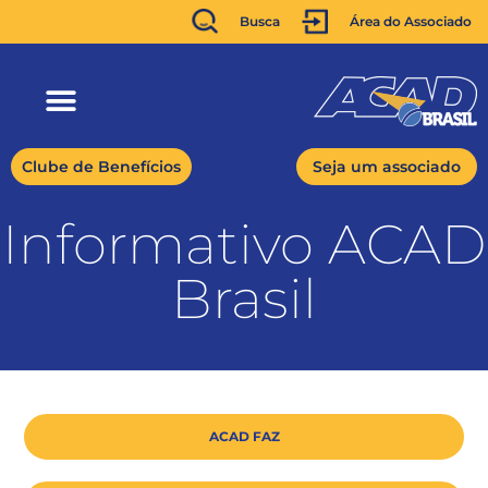
Busca
Área do Associado
Clube de Benefícios
Seja um associado
Informativo ACAD
Brasil
ACAD FAZ