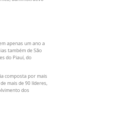
 em apenas um ano a
mias também de São
s do Piauí, do
ria composta por mais
de mais de 90 líderes,
olvimento dos