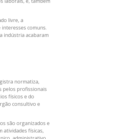
os laborais, e, também
o livre, a
 interesses comuns.
 a indústria acabaram
gistra normatiza,
s pelos profissionais
ios físicos e do
rgão consultivo e
hos são organizados e
 atividades físicas,
nico, administrativo