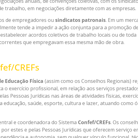
egociações anuais, de convenções coletivas, com os sindicat
 de trabalho, em negociações diretamente com as empresas.
tos de empregadores ou
sindicatos patronais
. Em um mercad
mente tende a impedir a ação conjunta para a promoção de
estabelecer acordos coletivos de trabalho locais ou de toda
oncorrentes que empregavam essa mesma mão de obra.
nfef/CREFs
de Educação Física
(assim como os Conselhos Regionais) re
enta o exercício profissional, em relação aos serviços prestado
elas Pessoas Jurídicas nas áreas de atividades físicas, exercíc
 educação, saúde, esporte, cultura e lazer, atuando como ó
central e coordenadora do Sistema
Confef/CREFs
. Os consel
 por estes e pelas Pessoas Jurídicas que oferecem serviço em
dependência e autonomia, sem qualquer vínculo funcional, téc