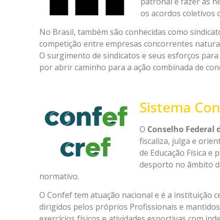
patronal é fazer as n
os acordos coletivos
No Brasil, também são conhecidas como sindica
competição entre empresas concorrentes natural
O surgimento de sindicatos e seus esforços para 
por abrir caminho para a ação combinada de c
Sistema Co
O
Conselho Federal 
fiscaliza, julga e ori
de Educação Física e p
desporto no âmbito da
normativo.
O Confef tem atuação nacional e é a instituição 
dirigidos pelos próprios Profissionais e mantidos
exercícios físicos e atividades esportivas com in