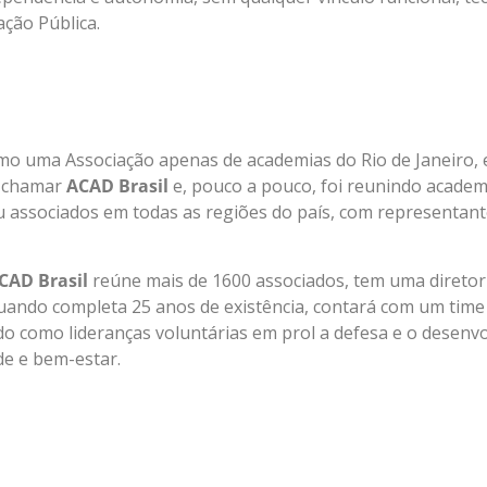
ção Pública.
mo uma Associação apenas de academias do Rio de Janeiro,
e chamar
ACAD Brasil
e, pouco a pouco, foi reunindo acade
u associados em todas as regiões do país, com representante
CAD Brasil
reúne mais de 1600 associados, tem uma direto
 quando completa 25 anos de existência, contará com um time 
do como lideranças voluntárias em prol a defesa e o desenv
de e bem-estar.