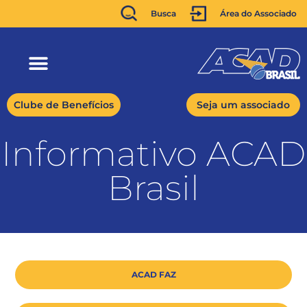
Busca
Área do Associado
Clube de Benefícios
Seja um associado
Informativo ACAD
Brasil
ACAD FAZ