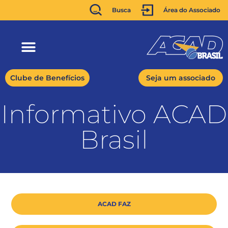
Busca
Área do Associado
Clube de Benefícios
Seja um associado
Informativo ACAD
Brasil
ACAD FAZ