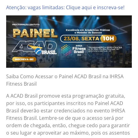
Atenção: vagas limitadas: Clique aqui e inscreva-se!
Saiba Como Acessar o Painel ACAD Brasil na IHRSA
Fitness Brasil
A ACAD Brasil promove esta programação gratuita,
por isso, os participantes inscritos no Painel ACAD
Brasil deverão estar credenciados no evento IHRSA
Fitness Brasil. Lembre-se de que o acesso será por
ordem de chegada, então, chegue cedo para garantir
o seu lugar e aproveitar ao máximo, pois os assentos