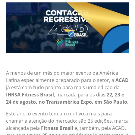
A menos de um mês do maior evento da América
Latina especialmente preparado para o setor, a
ACAD
já está com tudo pronto para mais uma edição da
IHRSA Fitness Brasil
, marcada para os dias
22, 23 e
24 de agosto, no Transamérica Expo, em São Paulo.
Este ano, o evento tem um motivo a mais para
chamar a atenção do mercado: são 25 edições, marca
alcançada pela
Fitness Brasil
e, também, pela ACAD,