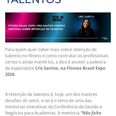
Para quem quer saber mais sobre retenção de
talentos no fitness e como contratar os profissionais
certos e ainda mantê-los, a dica é assistir a palestra
da especialista
Cris Santos, na Fitness Brasil Expo
2026.
A retenção de talentos é, hoje, um dos maiores
desafios do setor, e será o tema de uma das
mentorias interativas da Conferência de Gestão e
Negócios para Academias. A mentoria
“Não falta