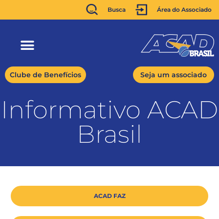
Busca
Área do Associado
Clube de Benefícios
Seja um associado
Informativo ACAD
Brasil
ACAD FAZ