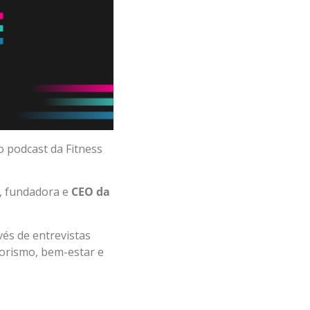
o podcast da Fitness
, fundadora e
CEO da
vés de entrevistas
orismo, bem-estar e