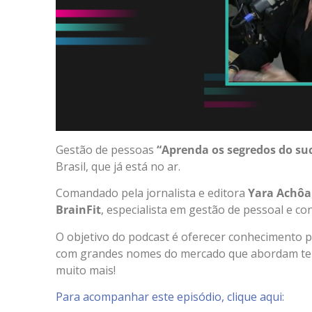
Gestão de pessoas
“Aprenda os segredos do su
Brasil, que já está no ar.
Comandado pela jornalista e editora
Yara Achôa
BrainFit
, especialista em gestão de pessoal e c
O objetivo do podcast é oferecer conhecimento pa
com grandes nomes do mercado que abordam tem
muito mais!
Para acompanhar este episódio, clique aqui: