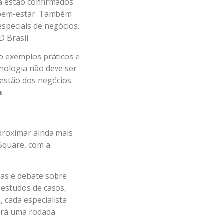
já estão confirmados
e bem-estar. Também
speciais de negócios.
D Brasil.
do exemplos práticos e
cnologia não deve ser
gestão dos negócios
a
.
proximar ainda mais
Square, com a
stas e debate sobre
a estudos de casos,
 cada especialista
Será uma rodada