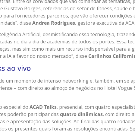
tras. Entre os convidados que vão comandar as temáticas, 
a e Gustavo Borges, referências do setor de fitness, saúde 
para fornecedores parceiros, que vão oferecer condições e
nidade”, disse
Andrea Rodrigues
, gestora executiva da ACA
igência Artificial, desmistificando essa tecnologia, trazen
adas no dia a dia de academias de todos os portes. Essa te
beças, mas sim como mais um recurso indispensável para a 
 a IA a favor do nosso mercado”, disse
Carlinhos Californi
s ao vivo
r de um momento de intenso networking e, também, em se a
rience – com direito ao almoço de negócios no Hotel Vogue 
o especial do
ACAD Talks
, presencial, com quatro especiali
tes poderão participar das
quatro dinâmicas
, com direito 
as e apresentação das soluções. Ao final das quatro rodadas,
dos os presentes quais foram as resoluções encontradas. 