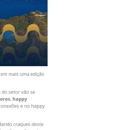
, em mais uma edição
 do setor vão se
doras
,
happy
Conexões e no happy
dando craques deste