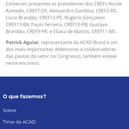
Estiveram presentes os presidentes dos CREFs Nicole
Azevedo, CREF7-DF, Alessandro Gamboa, CREF2-RS;
Lúcio Brandão, CREF12-PE; Rogério Gonçalves
CREF13-BA; Paulo Ferreira, CREF10-PB; Gustavo
Brandão, CREF9-PR; e Eliana de Mattos, CREF11-MS.
Patrick Aguiar
, representante da ACAD Brasil e um
dos mais importantes defensores e colaboradores
das pautas do setor no Congresso, também esteve
neste encontro.
O que fazemos?
Sobre
Time da ACAD