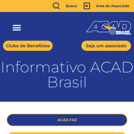
Busca
Área do Associado
Clube de Benefícios
Seja um associado
Informativo ACAD
Brasil
ACAD FAZ