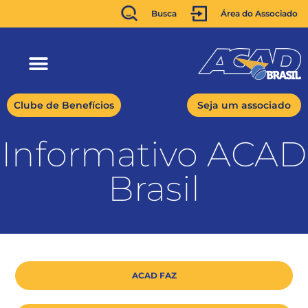
Busca
Área do Associado
Clube de Benefícios
Seja um associado
Informativo ACAD
Brasil
ACAD FAZ