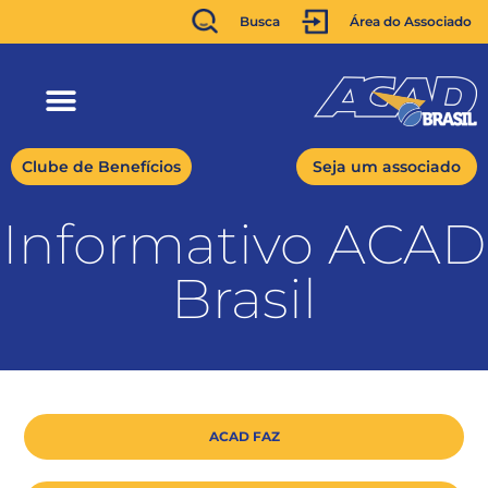
Busca
Área do Associado
Clube de Benefícios
Seja um associado
Informativo ACAD
Brasil
ACAD FAZ