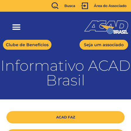
Busca
Área do Associado
Clube de Benefícios
Seja um associado
Informativo ACAD
Brasil
ACAD FAZ