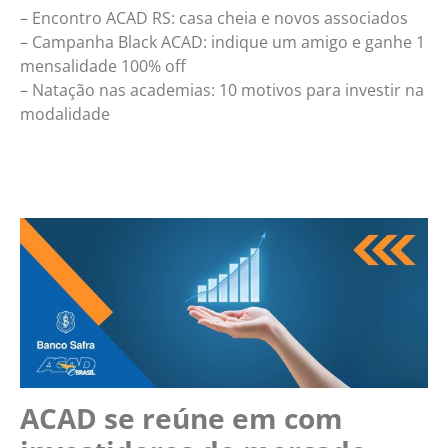
– Encontro ACAD RS: casa cheia e novos associados
– Campanha Black ACAD: indique um amigo e ganhe 1
mensalidade 100% off
– Natação nas academias: 10 motivos para investir na
modalidade
ACAD se reúne em com