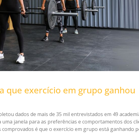
la que exercício em grupo ganhou
 coletou dados de mais de 35 mil entrevistados em 49 acade
ela uma janela para as preferências e comportamentos dos cl
s comprovados é que o exercício em grupo está ganhando p