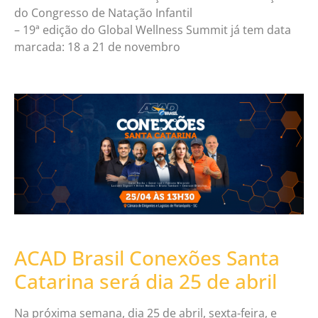
do Congresso de Natação Infantil
– 19ª edição do Global Wellness Summit já tem data
marcada: 18 a 21 de novembro
ACAD Brasil Conexões Santa
Catarina será dia 25 de abril
Na próxima semana, dia 25 de abril, sexta-feira, e