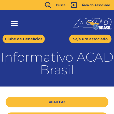
Busca
Área do Associado
Clube de Benefícios
Seja um associado
Informativo ACAD
Brasil
ACAD FAZ