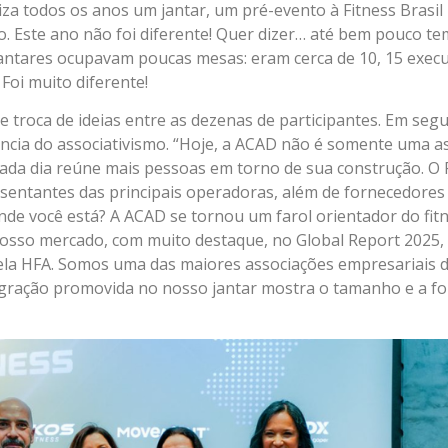
liza todos os anos um jantar, um pré-evento à Fitness Brasi
o. Este ano não foi diferente! Quer dizer… até bem pouco t
antares ocupavam poucas mesas: eram cerca de 10, 15 execu
Foi muito diferente!
 troca de ideias entre as dezenas de participantes. Em seg
ância do associativismo. “Hoje, a ACAD não é somente uma a
ada dia reúne mais pessoas em torno de sua construção. O P
esentantes das principais operadoras, além de fornecedores
nde você está? A ACAD se tornou um farol orientador do fitn
nosso mercado, com muito destaque, no Global Report 2025,
pela HFA. Somos uma das maiores associações empresariais d
egração promovida no nosso jantar mostra o tamanho e a fo