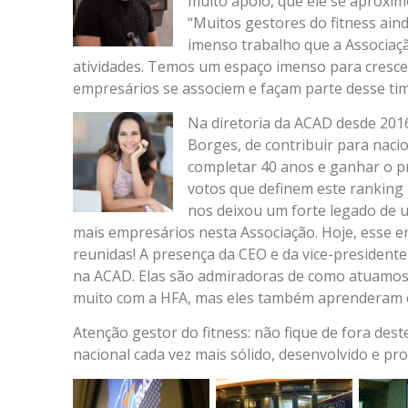
muito apoio, que ele se aproxim
“Muitos gestores do fitness ai
imenso trabalho que a Associaçã
atividades. Temos um espaço imenso para cresce
empresários se associem e façam parte desse tim
Na diretoria da ACAD desde 201
Borges, de contribuir para naci
completar 40 anos e ganhar o p
votos que definem este ranking 
nos deixou um forte legado de u
mais empresários nesta Associação. Hoje, esse 
reunidas! A presença da CEO e da vice-presidente
na ACAD. Elas são admiradoras de como atuamos 
muito com a HFA, mas eles também aprenderam c
Atenção gestor do fitness: não fique de fora dest
nacional cada vez mais sólido, desenvolvido e prof