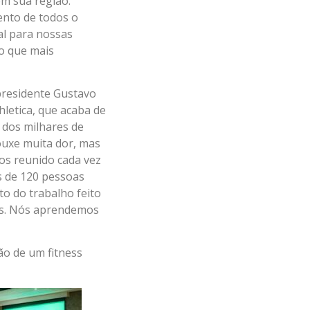
em sua região.
ento de todos o
al para nossas
o que mais
presidente Gustavo
hletica, que acaba de
 dos milhares de
ouxe muita dor, mas
mos reunido cada vez
s de 120 pessoas
to do trabalho feito
vas. Nós aprendemos
ão de um fitness