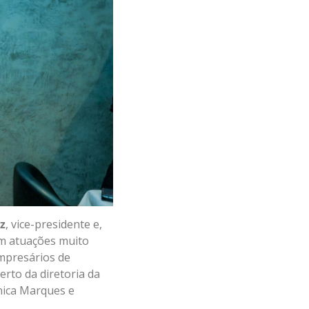
z
, vice-presidente e,
om atuações muito
mpresários de
rto da diretoria da
nica Marques e