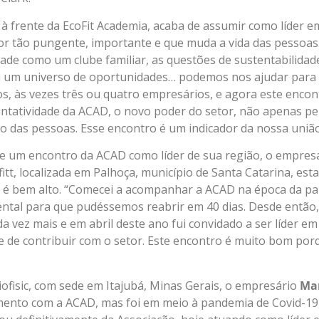
, à frente da EcoFit Academia, acaba de assumir como líder e
or tão pungente, importante e que muda a vida das pessoas
dade como um clube familiar, as questões de sustentabilidad
 um universo de oportunidades… podemos nos ajudar para 
, às vezes três ou quatro empresários, e agora este encon
tatividade da ACAD, o novo poder do setor, não apenas pe
 das pessoas. Esse encontro é um indicador da nossa união
 de um encontro da ACAD como líder de sua região, o empres
tt, localizada em Palhoça, município de Santa Catarina, e
ica é bem alto. “Comecei a acompanhar a
ACAD
na época da p
ental para que pudéssemos reabrir em 40 dias. Desde então
 vez mais e em abril deste ano fui convidado a ser líder em
 de contribuir com o setor. Este encontro é muito bom po
iofisic, com sede em Itajubá, Minas Gerais, o empresário
Mar
mento com a ACAD, mas foi em meio à pandemia de Covid-19