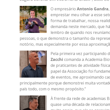
O empresário
Antonio Gandra
emprestar meu olhar a esse set
forma de trabalhar, nossa reali
demanda neste mercado, que há
lembro de quando nos reuníamos
pessoas, o que demonstra o tamanho da represen
notório, mas especialmente por essa aproximação
Pela primeira vez participando
Zacchi
comanda a Academia Biofi
de praticantes de atividade fís
papel da Associação foi fundam
de eventos, me aproximando cada
principalmente porque demonstrei muita vontade
país todo, com o mesmo propósito.”
À frente da rede de academias B
quase uma década de relaciona