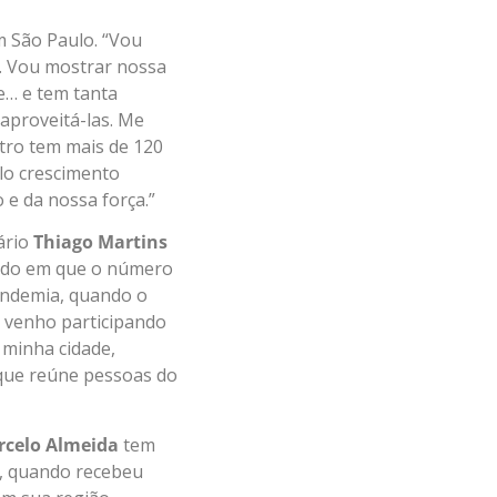
m São Paulo. “Vou
. Vou mostrar nossa
e… e tem tanta
aproveitá-las. Me
tro tem mais de 120
lo crescimento
 e da nossa força.”
ário
Thiago Martins
stado em que o número
andemia, quando o
, venho participando
 minha cidade,
rque reúne pessoas do
celo Almeida
tem
, quando recebeu