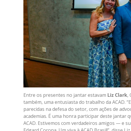
Entre os presentes no jantar estavam
Liz Clark
,
também, uma entusiasta do trabalho da ACAD. “E
parecidas na defesa do setor, com ações de adv
academias. É uma honra participar deste jantar 
ACAD. Estivemos com verdadeiros amigos — e sup
Edgard Corona. Um viva à ACAD Brasil!”, disse Liz 