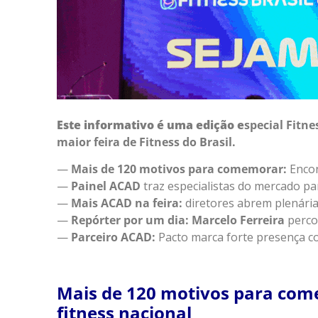
Este informativo é uma edição e
special Fitn
maior feira de Fitness do Brasil.
—
Mais de 120 motivos para comemorar:
Encon
—
Painel ACAD
traz especialistas do mercado par
—
Mais ACAD na feira:
diretores abrem plenária
—
Repórter por um dia: Marcelo Ferreira
percor
—
Parceiro ACAD:
Pacto marca forte presença c
Mais de 120 motivos para come
fitness nacional