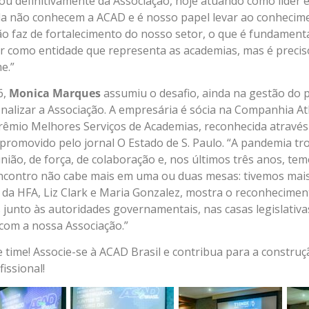
ou definitivamente da Associação, hoje atuando como líder 
nda não conhecem a ACAD e é nosso papel levar ao conhecim
o faz de fortalecimento do nosso setor, o que é fundament
r como entidade que representa as academias, mas é precis
e.”
6,
Monica Marques
assumiu o desafio, ainda na gestão do 
onalizar a Associação. A empresária é sócia na Companhia At
rêmio Melhores Serviços de Academias, reconhecida através
promovido pelo jornal O Estado de S. Paulo. “A pandemia tr
nião, de força, de colaboração e, nos últimos três anos, te
encontro não cabe mais em uma ou duas mesas: tivemos mai
 da HFA, Liz Clark e Maria Gonzalez, mostra o reconhecimen
junto às autoridades governamentais, nas casas legislati
om a nossa Associação.”
e time! Associe-se à ACAD Brasil e contribua para a construç
issional!