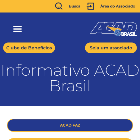
Busca
Área do Associado
Clube de Benefícios
Seja um associado
Informativo ACAD
Brasil
ACAD FAZ