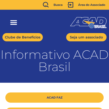
Busca
Área do Associado
Clube de Benefícios
Seja um associado
Informativo ACAD
Brasil
ACAD FAZ