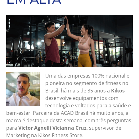
Uma das empresas 100% nacional e
pioneira no segmento de fitness no
Brasil, há mais de 35 anos a
Kikos
desenvolve equipamentos com
tecnologia e voltados para a saúde e
bem-estar. Parceira da ACAD Brasil há muito anos, a
marca é destaque desta semana, com três perguntas
para
Victor Agnelli Vicianna Cruz
, supervisor de
Marketing na Kikos Fitness Store.