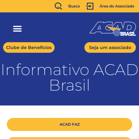
Busca
Área do Associado
Clube de Benefícios
Seja um associado
Informativo ACAD
Brasil
ACAD FAZ