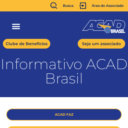
Busca
Área do Associado
Clube de Benefícios
Seja um associado
Informativo ACAD
Brasil
ACAD FAZ