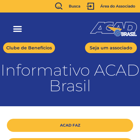
Busca
Área do Associado
Clube de Benefícios
Seja um associado
Informativo ACAD
Brasil
ACAD FAZ