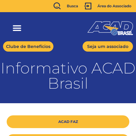
Busca
Área do Associado
Clube de Benefícios
Seja um associado
Informativo ACAD
Brasil
ACAD FAZ