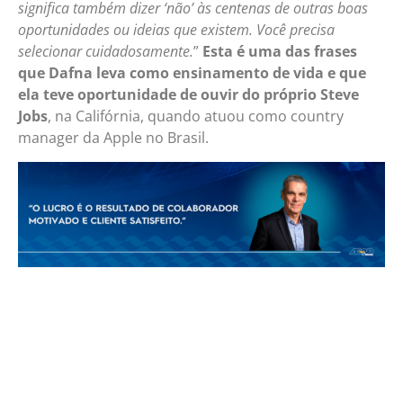
significa também dizer ‘não’ às centenas de outras boas
oportunidades ou ideias que existem. Você precisa
selecionar cuidadosamente.
”
Esta é uma das frases
que Dafna leva como ensinamento de vida e que
ela teve oportunidade de ouvir do próprio Steve
Jobs
, na Califórnia, quando atuou como country
manager da Apple no Brasil.