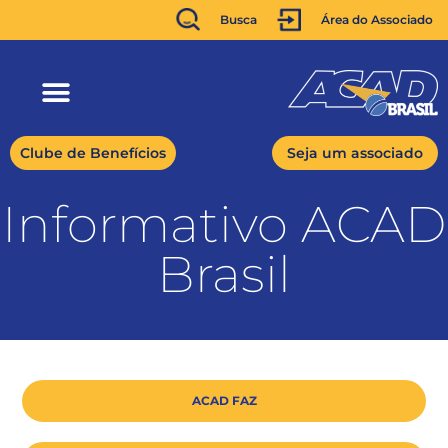
Busca
Área do Associado
Clube de Benefícios
Seja um associado
Informativo ACAD
Brasil
ACAD FAZ