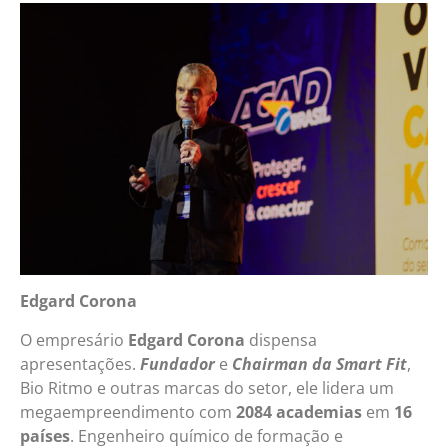
Edgard Corona
O empresário
Edgard Corona
dispensa
apresentações.
Fundador
e
Chairman da Smart Fit
,
Bio Ritmo e outras marcas do setor, ele lidera um
megaempreendimento com
2084 academias
em
16
países
. Engenheiro químico de formação e